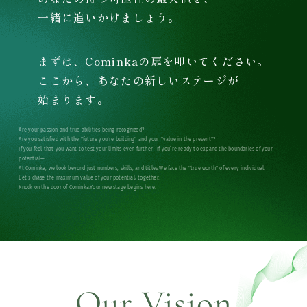
一緒に追いかけましょう。
まずは、Cominkaの扉を叩いてください。
ここから、あなたの新しいステージが
始まります。
Are your passion and true abilities being recognized?
Are you satisfied with the "future you're building" and your "value in the present"?
If you feel that you want to test your limits even further—If you’re ready to expand the boundaries of your
potential—
At Cominka, we look beyond just numbers, skills, and titles.We face the "true worth" of every individual.
Let’s chase the maximum value of your potential, together.
Knock on the door of Cominka.Your new stage begins here.
Our Vision