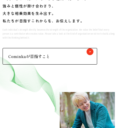
強みと個性が掛け合わさり、
大きな相乗効果を生み出す。
私たちが目指すこれからを、お伝えします。
Each individual’s strength directly becomes the strength of the organization. We value the belief that every
person is a contributor who creates value. Please take a look at the kind of organization we strive to build, along
with the thinking behind it.
Cominkaが目指すこと